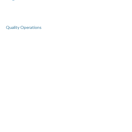
Quality Operations
Guest Experience
Integrazioni
Blog
Chi siamo
Richiedi una Demo
Supporto
Contatti