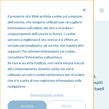
Il presente sito Web archivia cookie sul computer
dell'utente, che vengono utilizzati per raccogliere
informazioni sull'utilizzo del sito e ricordare i
comportamenti dell'utente in futuro. I cookie
Digitalizza e ottimizza le
servono a migliorare il sito stesso e a offrire un
servizio personalizzato, sia sul sito che tramite altri
operazioni della tua
supporti. Per ulteriori informazioni sui cookie,
consultare l'informativa sulla privacy
struttura
Se non si accetta l'utilizzo, non verrà tenuta traccia
del comportamento durante visita, ma verrà
utilizzato un unico cookie nel browser per ricordare
Migliora le attività quotidiane della tua struttura,
che si è scelto di non registrare informazioni sulla
collegando in tempo reale le interazioni con gli ospiti
navigazione.
e con i reparti attraverso l'interfacciamento di Hoxell
con il tuo PMS.
Impostazioni cookie
Accetta
Rifiuta