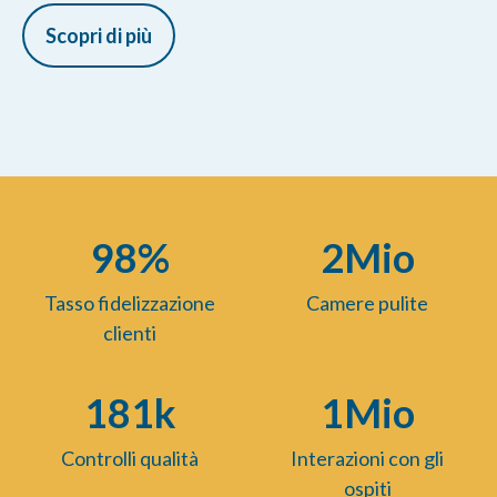
Scopri di più
98%
2
Mio
Tasso fidelizzazione
Camere pulite
clienti
181
k
1
Mio
Controlli qualità
Interazioni con gli
ospiti