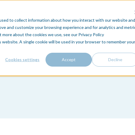
介
統合
会社概要
サクセスストーリー
sed to collect information about how you interact with our website an
rove and customize your browsing experience and for analytics and metri
ut more about the cookies we use, see our Privacy Policy
is website. A single cookie will be used in your browser to remember you
Cookies settings
Accept
Decline