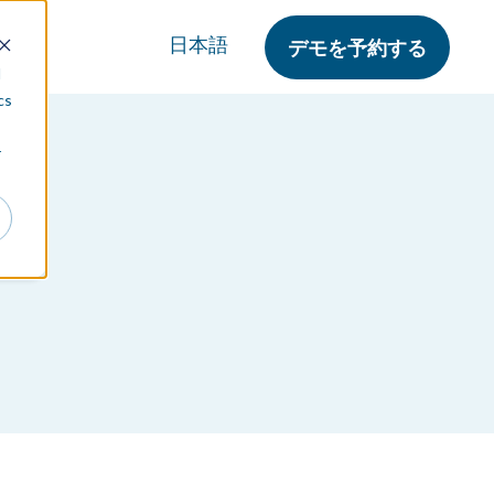
日本語
デモを予約する
d
cs
r