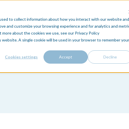
Intégrations & Partenaires
BLOG
A pr
sed to collect information about how you interact with our website an
rove and customize your browsing experience and for analytics and metri
ut more about the cookies we use, see our Privacy Policy
is website. A single cookie will be used in your browser to remember you
Cookies settings
Accept
Decline