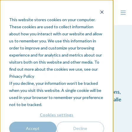
This website stores cookies on your computer.
These cookies are used to collect information
about how you interact with our website and allow
us to remember you. We use this information in
order to improve and customize your browsing
Hoxell's Quality Operations
experience and for analytics and metrics about our
Hospitality Operations
visitors both on this website and other media. To
find out more about the cookies we use, see our
Digital Platform
Privacy Policy
If you decline, your information won’t be tracked
when you visit this website. A single cookie will be
Die intuitive Plattform für Hospitality-Operations,
used in your browser to remember your preference
die sich mit deinem PMS verbindet, digitalisiert alle
not to be tracked.
Abläufe in deinem Betrieb und vernetzt die
Abteilungen in Echtzeit.
Cookies settings
Accept
Decline